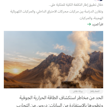
خلال تطبيق إطار التكلفة الكلية للملكية على...
وتقارن الدراسة بين مركبات محركات الاحتراق الداخلي، والمركبات الكهربائية
الهجينة، والمركبات
اقرأ المزيد
الكهربائية الهجينة القابلة للشحن الخارجي، والمركبات الكهربائية العاملة
بالبطاريات، وذلك على فترة
ملكية تبلغ 10 سنوات ومسافة تشغيلية قدرها 250,000 كيلومتر.
النفط والغاز
ورقة نقاش
الحد من مخاطر استكشاف الطاقة الحرارية الجوفية
وتطويرها بالاستفادة من البيانات: دروس من التجارب