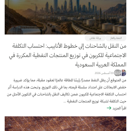
المرشحات
منطقة التركيز
النفط والغاز
ورقة نقاش
الجميع
النفط والغاز
تعليق
175
65
912
من النقل بالشاحنات إلى خطوط الأنابيب: احتساب التكلفة
النقل والبنية التحتية
المناخ والاستدامة
تحليلات البيانات
الاجتماعية للكربون في توزيع المنتجات النفطية المكررة في
75
87
68
المملكة العربية السعودية
ورقة نقاش
الاقتصاد الكلي والجزئي للطاقة
46
376
خدمات الطاقة والطاقة المتجددة
رؤية على الأحداث
03 أغسطس 2026
105
52
من المتوقع أن يظل النفط مصدرًا رئيسًا للطاقة عالميًا لعقود مقبلة، مما يؤكد ضرورة
دراسة
تقرير
ملخص ورشة عمل
كتاب
2
87
36
48
خفض الانبعاثات على امتداد سلسلة قيمته، بما في ذلك التوزيع. وتبحث هذه الدراسة أثر
نشرة ربع سنوية
8
احتساب التكلفة الاجتماعية للكربون ضمن تكاليف النقل بالشاحنات في التكوين الأمثل من
حيث التكلفة لشبكة توزيع المنتجات النفطية ...
اقرأ المزيد