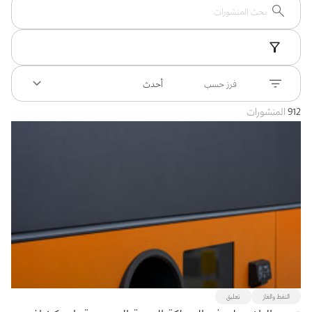
بوابة البيانات
انضم إلى فريقنا
استعرض الصور لأبرز فعالياتنا الأخيرة ومبادراتنا وشراكاتنا.
يرجى التواصل معنا للاستفسارات العامة، وفرص التعاون، والطلبات الإعلامية.
نوفر بيانات موثوقة ودقيقة في مجالي الطاقة والاقتصاد، ونتيحها للجميع.
عن كابسارك
فرز حسب
أحدث
912
المنشورات
النفط والغاز
تعليق