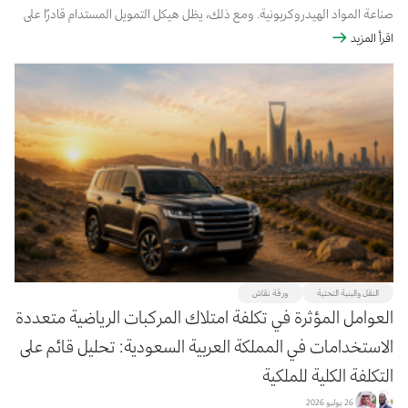
صناعة المواد الهيدروكربونية. ومع ذلك، يظل هيكل التمويل المستدام قادرًا على
اقرأ المزيد
استيعاب شركات النفط والغاز التي تحقق تقدمًا موثوقًا وقائمًا على أسس ...
النقل والبنية التحتية
ورقة نقاش
العوامل المؤثرة في تكلفة امتلاك المركبات الرياضية متعددة
الاستخدامات في المملكة العربية السعودية: تحليل قائم على
التكلفة الكلية للملكية
26 يوليو 2026