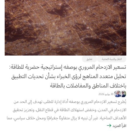
إزالة المرشحات
تطبيق المرشحات
النقل والبنية التحتية
تعليق
تسعير الازدحام المروري بوصفه إستراتيجية حضرية للطاقة:
تحليل متعدد المناهج لرؤى الخبراء بشأن تحديات التطبيق
باختلاف المناطق والمفاضلات بالطاقة
30 يوليو 2026
يُطرح تسعير الازدحام المروري بوصفه أداة إدارة للطلب تهدف إلى الحد من
الازدحام في المدن، وخفض استهلاك الطاقة في قطاع النقل، وتعزيز تحقيق
الأهداف المناخية. غير أن تبنيه لا يزال متفاوتًا جغرافيًا ومحل خلاف سياسي، مما
اقرأ المزيد
يثير تساؤلات حول كيفية تقييم الممارسين لجدوى تطبيقه وأهميته من منظور