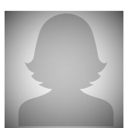
بوابة البيانات
انضم إلى فريقنا
استعرض الصور لأبرز فعالياتنا الأخيرة ومبادراتنا وشراكاتنا.
يرجى التواصل معنا للاستفسارات العامة، وفرص التعاون، والطلبات الإعلامية.
نوفر بيانات موثوقة ودقيقة في مجالي الطاقة والاقتصاد، ونتيحها للجميع.
عن كابسارك