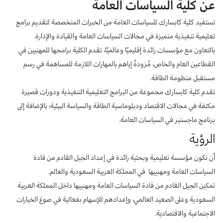
عن كلية السياسات العامة
بوابة البيانات
انضم إلى فريقنا
ت
ستفيد
كلية
كابسارك
للسياسات
العامة
من
استعرض الصور لأبرز فعالياتنا الأخيرة ومبادراتنا وشراكاتنا.
ال
خبرات
يرجى التواصل معنا للاستفسارات العامة، وفرص التعاون، والطلبات الإعلامية.
المتخصصة لتقديم برامج
نوفر بيانات موثوقة ودقيقة في مجالي الطاقة والاقتصاد، ونتيحها للجميع.
تعليمية تنفيذية متميزة في مجالات السياسات العامة والقيادة والإدارة
.
عن كابسارك
بالتعاون مع مؤسسات رائدة إقليميًا وعالميًا، تقدم الكلية برامجها للمهنيين في
القطاعين العام والخاص، مُزودةً إياهم بالمهارات اللازمة للمساهمة في رسم
مستقبل منظومة الطاقة
.
تقدم
كلية
كابسارك
مجموعة من البرامج التعليمية التنفيذية
ودورات
قصيرة
مكثفة
في مجالات
الاقتصاد
ودبلوماسية
الطاقة
والسياسة
البيئية
،
بالإضافة
إلى
برنامج
ماجستير
في
السياسات
العامة.
الرؤية
أن
نكون
مؤسسة
تعليمية
وبحثية
رائدة في إعداد الجيل القادم من قادة
السياسات العامة
ومهنييها
في
المملكة
العربية
السعودية
والعالم
.
تمكين الجيل القادم من قادة السياسات العامة
ومهنييها
داخل المملكة العربية
السعودية وعلى الصعيد العالمي، وإعداده
م
للإسهام بفعالية في صوغ الخيارات
الاجتماعية والاقتصادية
.