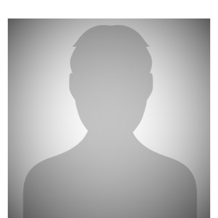
بوابة البيانات
انضم إلى فريقنا
استعرض الصور لأبرز فعالياتنا الأخيرة ومبادراتنا وشراكاتنا.
يرجى التواصل معنا للاستفسارات العامة، وفرص التعاون، والطلبات الإعلامية.
نوفر بيانات موثوقة ودقيقة في مجالي الطاقة والاقتصاد، ونتيحها للجميع.
عن كابسارك