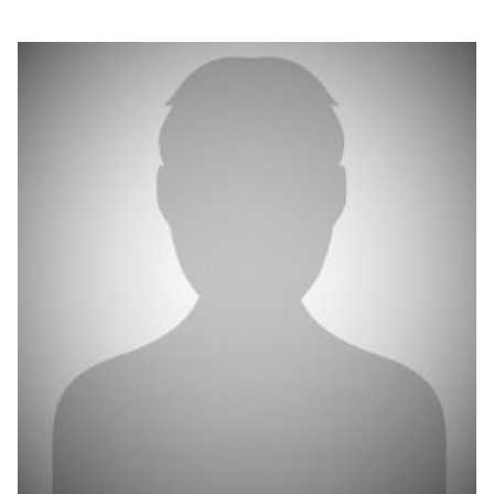
بوابة البيانات
انضم إلى فريقنا
استعرض الصور لأبرز فعالياتنا الأخيرة ومبادراتنا وشراكاتنا.
يرجى التواصل معنا للاستفسارات العامة، وفرص التعاون، والطلبات الإعلامية.
نوفر بيانات موثوقة ودقيقة في مجالي الطاقة والاقتصاد، ونتيحها للجميع.
عن كابسارك