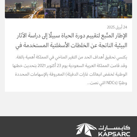
24 أبريل 2025
‬رصف‭ ‬الطرق‭ ‬بالمملكة‭ ‬العربية‭ ‬السعودية
يكتسي‭ ‬تحقيق‭ ‬أهداف‭ ‬الحد‭ ‬من‭ ‬التغير‭ ‬المناخي‭ ‬في‭ ‬المملكة‭ ‬أهمية‭ ‬بالغة‭.
‬وطنيًا‭ ‬NDCs‭) ‬التي‭ ‬نصت‭ ...