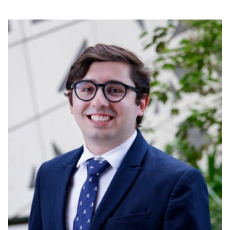
بوابة البيانات
انضم إلى فريقنا
استعرض الصور لأبرز فعالياتنا الأخيرة ومبادراتنا وشراكاتنا.
يرجى التواصل معنا للاستفسارات العامة، وفرص التعاون، والطلبات الإعلامية.
نوفر بيانات موثوقة ودقيقة في مجالي الطاقة والاقتصاد، ونتيحها للجميع.
عن كابسارك