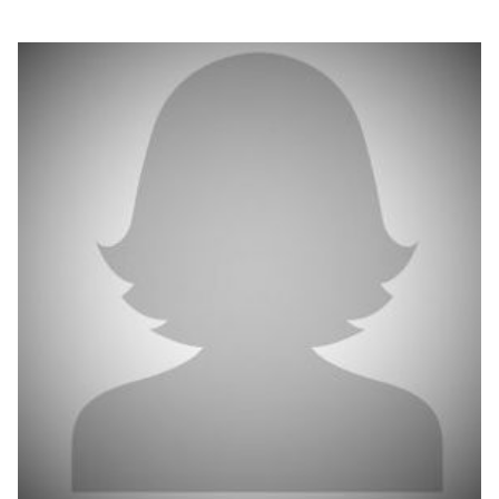
بوابة البيانات
انضم إلى فريقنا
استعرض الصور لأبرز فعالياتنا الأخيرة ومبادراتنا وشراكاتنا.
يرجى التواصل معنا للاستفسارات العامة، وفرص التعاون، والطلبات الإعلامية.
نوفر بيانات موثوقة ودقيقة في مجالي الطاقة والاقتصاد، ونتيحها للجميع.
عن كابسارك