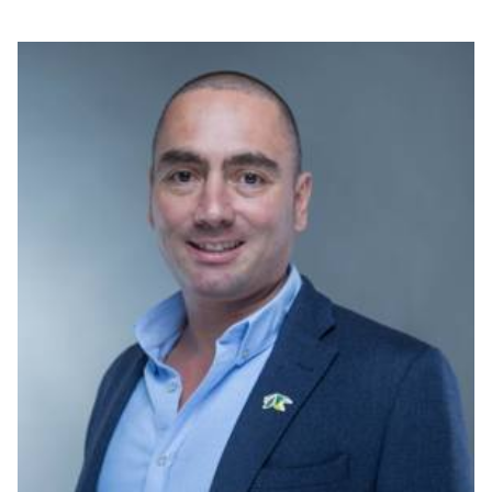
بوابة البيانات
انضم إلى فريقنا
استعرض الصور لأبرز فعالياتنا الأخيرة ومبادراتنا وشراكاتنا.
يرجى التواصل معنا للاستفسارات العامة، وفرص التعاون، والطلبات الإعلامية.
نوفر بيانات موثوقة ودقيقة في مجالي الطاقة والاقتصاد، ونتيحها للجميع.
عن كابسارك