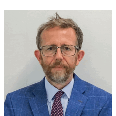
بوابة البيانات
انضم إلى فريقنا
استعرض الصور لأبرز فعالياتنا الأخيرة ومبادراتنا وشراكاتنا.
يرجى التواصل معنا للاستفسارات العامة، وفرص التعاون، والطلبات الإعلامية.
نوفر بيانات موثوقة ودقيقة في مجالي الطاقة والاقتصاد، ونتيحها للجميع.
عن كابسارك