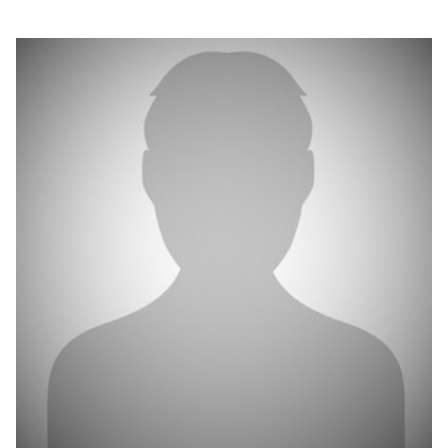
بوابة البيانات
انضم إلى فريقنا
استعرض الصور لأبرز فعالياتنا الأخيرة ومبادراتنا وشراكاتنا.
يرجى التواصل معنا للاستفسارات العامة، وفرص التعاون، والطلبات الإعلامية.
نوفر بيانات موثوقة ودقيقة في مجالي الطاقة والاقتصاد، ونتيحها للجميع.
عن كابسارك