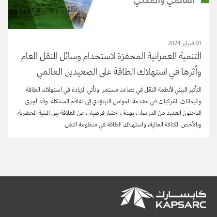
01 فبراير 2024
التنمية العمرانية المحفزة لاستخدام وسائل النقل العام
وأثرها في استهلاك الطاقة على الصعيدين العالمي
والمحلي
التأثير
البيئي
لأنظمة
النقل
في
تصاعد
مستمر
.
وتأتي
الزيادة
في
استهلاك
الطاقة
وانبعاثات
المَركبات
في
مقدمة
العوامل
التي
تؤدي
إلى
تفاقم
المشكلة
.
وقد
أجرى
الباحثون
العديد
من
الدراسات
بهدف
اختبار
فرضيات
عن
العلاقة
بين
البنية
الحضرية،
وبالأخص
الكثافة
العالية،
واستهلاك
الطاقة
في
منظومة
النقل
.