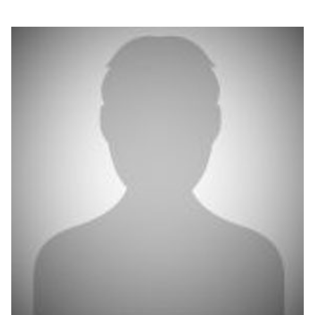
بوابة البيانات
انضم إلى فريقنا
استعرض الصور لأبرز فعالياتنا الأخيرة ومبادراتنا وشراكاتنا.
يرجى التواصل معنا للاستفسارات العامة، وفرص التعاون، والطلبات الإعلامية.
نوفر بيانات موثوقة ودقيقة في مجالي الطاقة والاقتصاد، ونتيحها للجميع.
عن كابسارك