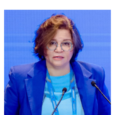
بوابة البيانات
انضم إلى فريقنا
استعرض الصور لأبرز فعالياتنا الأخيرة ومبادراتنا وشراكاتنا.
يرجى التواصل معنا للاستفسارات العامة، وفرص التعاون، والطلبات الإعلامية.
نوفر بيانات موثوقة ودقيقة في مجالي الطاقة والاقتصاد، ونتيحها للجميع.
عن كابسارك