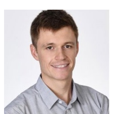
بوابة البيانات
انضم إلى فريقنا
استعرض الصور لأبرز فعالياتنا الأخيرة ومبادراتنا وشراكاتنا.
يرجى التواصل معنا للاستفسارات العامة، وفرص التعاون، والطلبات الإعلامية.
نوفر بيانات موثوقة ودقيقة في مجالي الطاقة والاقتصاد، ونتيحها للجميع.
عن كابسارك