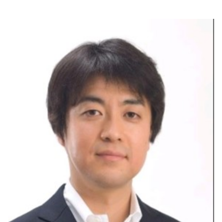
بوابة البيانات
انضم إلى فريقنا
استعرض الصور لأبرز فعالياتنا الأخيرة ومبادراتنا وشراكاتنا.
يرجى التواصل معنا للاستفسارات العامة، وفرص التعاون، والطلبات الإعلامية.
نوفر بيانات موثوقة ودقيقة في مجالي الطاقة والاقتصاد، ونتيحها للجميع.
عن كابسارك