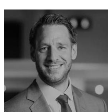
بوابة البيانات
انضم إلى فريقنا
استعرض الصور لأبرز فعالياتنا الأخيرة ومبادراتنا وشراكاتنا.
يرجى التواصل معنا للاستفسارات العامة، وفرص التعاون، والطلبات الإعلامية.
نوفر بيانات موثوقة ودقيقة في مجالي الطاقة والاقتصاد، ونتيحها للجميع.
عن كابسارك