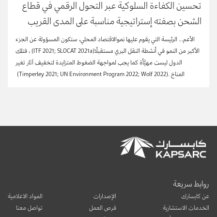
تحسين الكفاءة السلوكية عبر التحول الرقمي في قطاع
الشحن بصفته إستراتيجية مناسبة على المدى القريب
لإزالة الكربون من قطاع الشحن البري في الصين وغيرها
الأعم...
الرئيسة
التي
يقوم
عليها
نمو
الاقتصاد
المحلي،
ستكون
المسؤولة
عن
الجزء
من الدول النامية
الأكبر
من
النمو
في
أنشطة
النقل
البري
مستقبلًا
(ITF 2021; SLOCAT 2021a)
،
فتلك
الدول
ليست
مهيَّأة
كما
يجب
لمواجهة
الضغوط
المتزايدة
لتخفيف
آثار
تغير
المناخ
(Timperley 2021; UN Environment Program 2022; Wolf 2022).
روابط سريعة
عن كابسارك
الإصدارات
المواد الاعلامية
الخدمات الاستشارية
فرص العمل
تواصل معنا