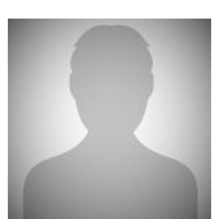
بوابة البيانات
انضم إلى فريقنا
استعرض الصور لأبرز فعالياتنا الأخيرة ومبادراتنا وشراكاتنا.
يرجى التواصل معنا للاستفسارات العامة، وفرص التعاون، والطلبات الإعلامية.
نوفر بيانات موثوقة ودقيقة في مجالي الطاقة والاقتصاد، ونتيحها للجميع.
عن كابسارك