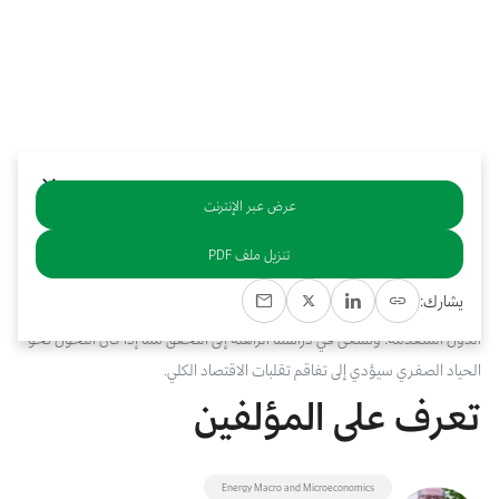
بوابة البيانات
انضم إلى فريقنا
استعرض الصور لأبرز فعالياتنا الأخيرة ومبادراتنا وشراكاتنا.
يرجى التواصل معنا للاستفسارات العامة، وفرص التعاون، والطلبات الإعلامية.
نوفر بيانات موثوقة ودقيقة في مجالي الطاقة والاقتصاد، ونتيحها للجميع.
عن كابسارك
عرض عبر الإنترنت
خلاصة
تنزيل ملف PDF
تتأثر اقتصادات الدول المصدرة للنفط بالصدمات التي تشهدها أسعار النفط،
يشارك:
ولذلك فإن مستويات التقلب الاقتصادي فيها تفوق المستويات المسجلة في
الدول المتقدمة. ونسعى في دراستنا الراهنة إلى التحقق مما إذا كان التحول نحو
الحياد الصفري سيؤدي إلى تفاقم تقلبات الاقتصاد الكلي.
تعرف على المؤلفين
Energy Macro and Microeconomics