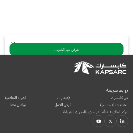
بوابة البيانات
انضم إلى فريقنا
استعرض الصور لأبرز فعالياتنا الأخيرة ومبادراتنا وشراكاتنا.
يرجى التواصل معنا للاستفسارات العامة، وفرص التعاون، والطلبات الإعلامية.
نوفر بيانات موثوقة ودقيقة في مجالي الطاقة والاقتصاد، ونتيحها للجميع.
عن كابسارك
عرض عبر الإنترنت
تنزيل ملف PDF
يشارك:
روابط سريعة
عن كابسارك
الإصدارات
المواد الاعلامية
الخدمات الاستشارية
فرص العمل
تواصل معنا
مركز الملك عبدالله للدراسات والبحوث البترولية