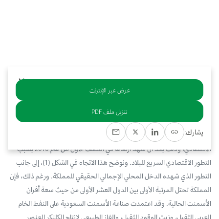
بوابة البيانات
انضم إلى فريقنا
استعرض الصور لأبرز فعالياتنا الأخيرة ومبادراتنا وشراكاتنا.
يرجى التواصل معنا للاستفسارات العامة، وفرص التعاون، والطلبات الإعلامية.
نوفر بيانات موثوقة ودقيقة في مجالي الطاقة والاقتصاد، ونتيحها للجميع.
عن كابسارك
عرض عبر الإنترنت
خلاصة
تنزيل ملف PDF
الجدير بالملاحظة هنا، أن إنتاج الأسمنت في المملكة العربية السعودية قد
يشارك:
شهد تباطؤاً ملحوظاً في السنوات الأخيرة بالتزامن مع تراجع وتيرة النمو
الاقتصادي، وذلك بعد أن شهد ارتفاعاً في النصف الأول من عام 2010 بسبب
التطور الاقتصادي السريع للبلاد. ونوضح هذا الاتجاه في الشكل (1)، إلى جانب
التطور الذي شهده الدخل المحلي الإجمالي الحقيقي للمملكة. ورغم ذلك، فإن
المملكة تحتل المرتبة الأولى بين الدول العشر الأولى من حيث سعة أفران
الأسمنت الحالية. وقد اعتمدت صناعة الأسمنت السعودية على النفط الخام
العربي الثقيل، وزيت الوقود الثقيل، والغاز الطبيعي لإنتاج الكلنكر العنصر