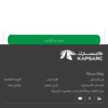
بوابة البيانات
انضم إلى فريقنا
استعرض الصور لأبرز فعالياتنا الأخيرة ومبادراتنا وشراكاتنا.
يرجى التواصل معنا للاستفسارات العامة، وفرص التعاون، والطلبات الإعلامية.
نوفر بيانات موثوقة ودقيقة في مجالي الطاقة والاقتصاد، ونتيحها للجميع.
عن كابسارك
عرض عبر الإنترنت
تنزيل ملف PDF
يشارك:
روابط سريعة
عن كابسارك
الإصدارات
المواد الاعلامية
الخدمات الاستشارية
فرص العمل
تواصل معنا
مركز الملك عبدالله للدراسات والبحوث البترولية