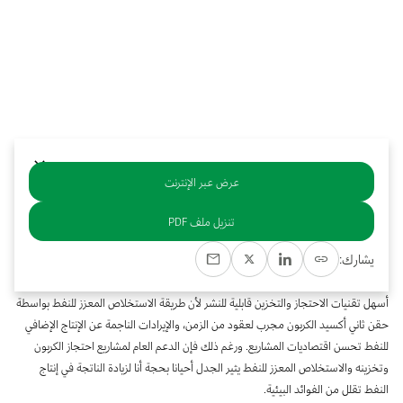
بوابة البيانات
انضم إلى فريقنا
استعرض الصور لأبرز فعالياتنا الأخيرة ومبادراتنا وشراكاتنا.
يرجى التواصل معنا للاستفسارات العامة، وفرص التعاون، والطلبات الإعلامية.
نوفر بيانات موثوقة ودقيقة في مجالي الطاقة والاقتصاد، ونتيحها للجميع.
عن كابسارك
عرض عبر الإنترنت
خلاصة
تنزيل ملف PDF
يزيد الاستخلاص المعزز للنفط واحتجاز الكربون وتخزينه إنتاجية حقول النفط التي يخزن
يشارك:
فيها ثاني أكسيد الكربون الملتقط من الغلاف الجوي أو من مصادر انبعاثاته عن طريق زيادة
الضغط داخل مكامن النفط. ويُعد الاستخلاص المعزز للنفط واحتجاز الكربون وتخزينه
أسهل تقنيات الاحتجاز والتخزين قابلية للنشر لأن طريقة الاستخلاص المعزز للنفط بواسطة
حقن ثاني أكسيد الكربون مجرب لعقود من الزمن، والإيرادات الناجمة عن الإنتاج الإضافي
للنفط تحسن اقتصاديات المشاريع. ورغم ذلك فإن الدعم العام لمشاريع احتجاز الكربون
وتخزينه والاستخلاص المعزز للنفط يثير الجدل أحيانا بحجة أنا لزيادة الناتجة في إنتاج
النفط تقلل من الفوائد البيئية.