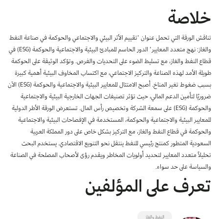
بوابة البيانات
انضم إلى فريقنا
خلاصة
استعرض الصور لأبرز فعالياتنا الأخيرة ومبادراتنا وشراكاتنا.
يرجى التواصل معنا للاستفسارات العامة، وفرص التعاون، والطلبات الإعلامية.
نوفر بيانات موثوقة ودقيقة في مجالي الطاقة والاقتصاد، ونتيحها للجميع.
تناقش الورقة التي تحمل عنوان "تقييم الأثر البيئي والاجتماعي والحوكمة في صناعة النفط
عن كابسارك
والغاز: نهج متعدد المعايير" الدور الحاسم للمبادئ البيئية والاجتماعية والحوكمة (ESG) في
قطاع النفط والغاز، مع تسليط الضوء على التحديات والفرص. وتؤكد الوثيقة على الحوكمة
طويلة الأمد لهذه الصناعة والتركيز الاجتماعي، مع اكتساب المخاوف البيئية أهمية كبيرة
بسبب ضغوط تغير المناخ. أصبح الامتثال للمعايير البيئية والاجتماعية والحوكمة (ESG) الآن
ضروريًا لتأمين الدعم المالي، حيث تؤثر تصنيفات الجهات الخارجية البيئية والاجتماعية
والحوكمة (ESG) على سمعة الشركة وتخصيص رأس المال. تستعرض الورقة الأطر الدولية
للمعايير البيئية والاجتماعية والحوكمة، المستخدمة في الإفصاحات البيئية والاجتماعية
والحوكمة في قطاع النفط والغاز، مع التركيز بشكل خاص على دور المملكة العربية
السعودية المتطور كمنتج رئيسي للنفط ينتقل نحو التنويع الاقتصادي. يستخدم البحث
تحليلاً متعدد المعايير لتحديد أولويات المخاطر ويقدم رؤى لأصحاب المصلحة في الصناعة
والسياسة على حد سواء.
تعرف على المؤلفين
النفط والغاز