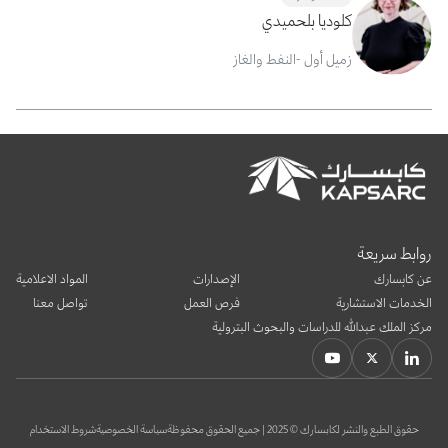
كلوديا بلحميدي
زميل أول -النفط والغاز
روابط سريعة
عن كابسارك
الإصدارات
المواد الاعلامية
الخدمات الاستشارية
فرص العمل
تواصل معنا
مركز الملك عبدالله للدراسات والبحوث البترولية
حقوق الطبع والنشر لكابسارك © 2025 | جميع الحقوق محفوظة
سياسة الخصوصية
شروط الاستخدام