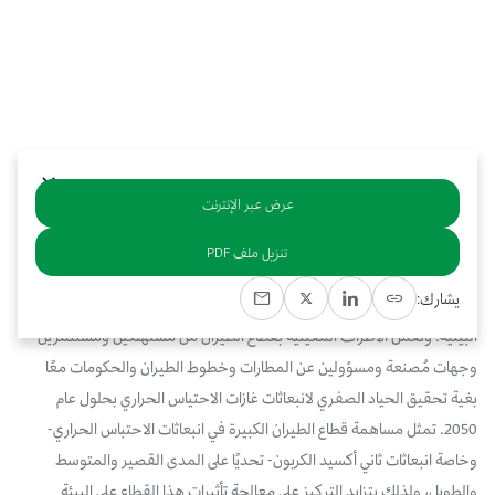
بوابة البيانات
انضم إلى فريقنا
استعرض الصور لأبرز فعالياتنا الأخيرة ومبادراتنا وشراكاتنا.
يرجى التواصل معنا للاستفسارات العامة، وفرص التعاون، والطلبات الإعلامية.
نوفر بيانات موثوقة ودقيقة في مجالي الطاقة والاقتصاد، ونتيحها للجميع.
عن كابسارك
عرض عبر الإنترنت
خلاصة
تنزيل ملف PDF
يواجه قطاع الطيران، المعروف بارتفاع مستوى انبعاثات غازات الحراري به، وقتًا
يشارك:
حرجًا في ظل المساعي الرامية إلى تحقيق التوازن بين التطور ومراعاة المخاوف
البيئية. وتعمل الأطراف المعينية بقطاع الطيران من مستهلكين ومستثمرين
وجهات مُصنعة ومسؤولين عن المطارات وخطوط الطيران والحكومات معًا
بغية تحقيق الحياد الصفري لانبعاثات غازات الاحتياس الحراري بحلول عام
2050. تمثل مساهمة قطاع الطيران الكبيرة في انبعاثات الاحتباس الحراري-
وخاصة انبعاثات ثاني أكسيد الكربون- تحديًا على المدى القصير والمتوسط
والطويل، ولذلك يتزايد التركيز على معالجة تأثيرات هذا القطاع على البيئة