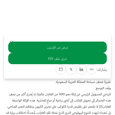
بوابة البيانات
انضم إلى فريقنا
استعرض الصور لأبرز فعالياتنا الأخيرة ومبادراتنا وشراكاتنا.
يرجى التواصل معنا للاستفسارات العامة، وفرص التعاون، والطلبات الإعلامية.
نوفر بيانات موثوقة ودقيقة في مجالي الطاقة والاقتصاد، ونتيحها للجميع.
عن كابسارك
عرض عبر الإنترنت
خلاصة
تنزيل ملف PDF
تضطلع الغابات[1] بدور مهم بوصفها مصارف طبيعية للكربون والعنصر الحقيقي في حماية
يشارك:
التنوع البيولوجي. وطبقًا لمنظمة الأغذية والزراعة العالمية التابعة للأمم المتحدة، فقد
العالم قرابة 4.2 مليون كيلومتر مربع من الغابات بين عامي 1990 و2020، أي ما يعادل
تقريبًا ضعف مساحة المملكة العربية السعودية.
ويُعد التوسع
الزراعي المسؤول الرئيسي عن إزالة نحو 90% من الغابات عالميًا، إذ يُعزى أكثر من نصف
هذه الخسائر إلى تحويل الغابات إلى أراضٍ زراعية أو مراعٍ للماشية. هذه الإزالة الواسعة
للغابات[2] لا تقتصر على تقليص قدرة الكوكب على تخزين الكربون وتفاقم التغير المناخي،
بل تتعداه لتهدد التنوع البيولوجي الثري الذي تمثله تلك الغابات، مُحدثةً اختلالات بيئية قد