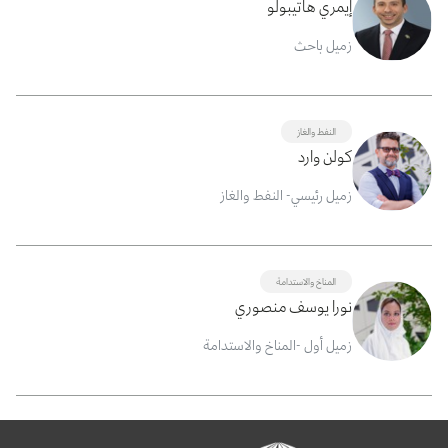
إيمري هاتيبولو
زميل باحث
النفط والغاز
كولن وارد
زميل رئيسي- النفط والغاز
المناخ والاستدامة
نورا يوسف منصوري
زميل أول -المناخ والاستدامة