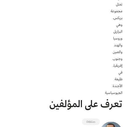
تمثل
مجموعة
بريكس،
وهي
البرازيل
وروسيا
والهند
والصين
وجنوب
إفريقيا،
في
طليعة
الأجندة
الجيوسياسية
تعرف على المؤلفين
Oil&Gas