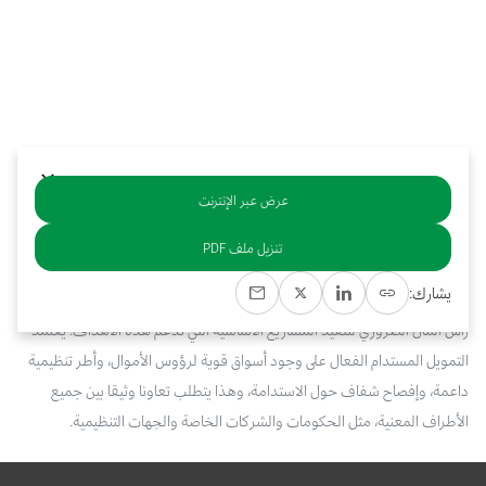
بوابة البيانات
انضم إلى فريقنا
استعرض الصور لأبرز فعالياتنا الأخيرة ومبادراتنا وشراكاتنا.
يرجى التواصل معنا للاستفسارات العامة، وفرص التعاون، والطلبات الإعلامية.
نوفر بيانات موثوقة ودقيقة في مجالي الطاقة والاقتصاد، ونتيحها للجميع.
عن كابسارك
عرض عبر الإنترنت
خلاصة
تنزيل ملف PDF
في ظل سعي الحكومات والمنظمات في مختلف أنحاء منطقة الشرق الأوسط
يشارك:
لتحقيق أهداف الحياد الصفري، يضطلع التمويل المستدام بدور حيوي في تأمين
رأس المال الضروري لتنفيذ المشاريع الأساسية التي تدعم هذه الأهداف. يعتمد
التمويل المستدام الفعال على وجود أسواق قوية لرؤوس الأموال، وأطر تنظيمية
داعمة، وإفصاح شفاف حول الاستدامة، وهذا يتطلب تعاونا وثيقا بين جميع
الأطراف المعنية، مثل الحكومات والشركات الخاصة والجهات التنظيمية.