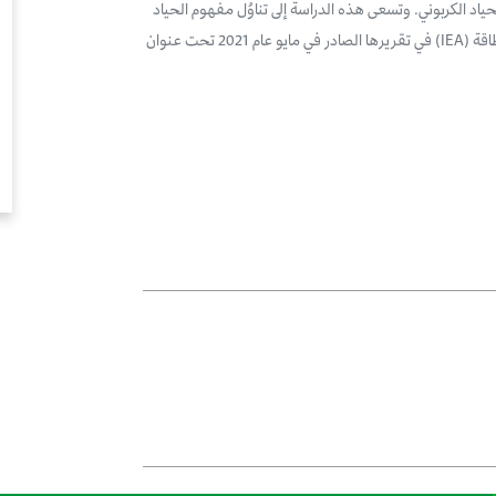
د الكربوني. وتسعى هذه الدراسة إلى تناوُل مفهوم الحياد
الصفري من منظور أوسع من السيناريو الذي طرحته الوكالة الدولية للطاقة (IEA) في تقريرها الصادر في مايو عام 2021 تحت عنوان