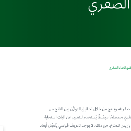
 الصفري
حقيق الحياد الصفري
ة صفرية، وينتج من خلال تحقيق التوازُن بين الناتج من
لصفري مصطلحًا مبسَّطًا يُستخدم للتعبير عن آليات استجابة
اريس للمناخ. مع ذلك، لا يوجد تعريف قياسي يُفصِّل أبعاد