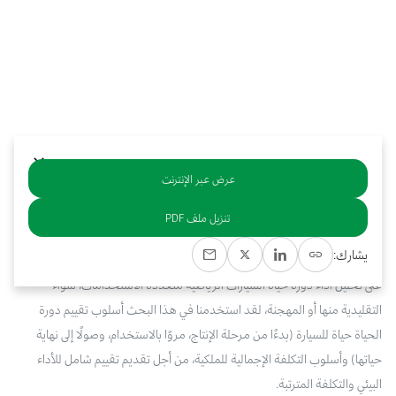
بوابة البيانات
انضم إلى فريقنا
استعرض الصور لأبرز فعالياتنا الأخيرة ومبادراتنا وشراكاتنا.
يرجى التواصل معنا للاستفسارات العامة، وفرص التعاون، والطلبات الإعلامية.
نوفر بيانات موثوقة ودقيقة في مجالي الطاقة والاقتصاد، ونتيحها للجميع.
عن كابسارك
عرض عبر الإنترنت
خلاصة
تنزيل ملف PDF
تأتي هذه الدراسة في إطار تحقيق رؤية المملكة العربية السعودية 2030، التي
يشارك:
تهدف إلى تنويع اقتصاد المملكة وتعزيز التقنيات المستدامة. وهي تركز الدراسة
على تحليل أداء دورة حياة السيارات الرياضية متعددة الاستخدامات، سواء
التقليدية منها أو المهجنة، لقد استخدمنا في هذا البحث أسلوب تقييم دورة
الحياة حياة للسيارة (بدءًا من مرحلة الإنتاج، مروًا بالاستخدام، وصولًا إلى نهاية
حياتها) وأسلوب التكلفة الإجمالية للملكية، من أجل تقديم تقييم شامل للأداء
البيئي والتكلفة المترتبة.