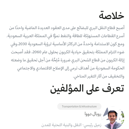
بوابة البيانات
انضم إلى فريقنا
خلاصة
استعرض الصور لأبرز فعالياتنا الأخيرة ومبادراتنا وشراكاتنا.
يرجى التواصل معنا للاستفسارات العامة، وفرص التعاون، والطلبات الإعلامية.
نوفر بيانات موثوقة ودقيقة في مجالي الطاقة والاقتصاد، ونتيحها للجميع.
عن كابسارك
أصبح قطاع النقل البري للبضائع على مدى العقود العديدة الماضية واحدًا من
أسرع القطاعات المستهلِكة للطاقة والنفط نموًّا في المملكة العربية السعودية.
ومع كون الاستدامة واحدةً من الركائز الأساسية لرؤية السعودية 2030،وفي
ضوء التزام المملكة بتحقيق حيادية الكربون بحلول عام 2060، فقد أصبحت
إزالة الكربون من قطاع الشحن البري ضرورة مُلِحَّة من أجل تحقيق ما وضعته
الحكومة السعودية من أهداف ترمي إلى الإصلاح الاقتصادي والاجتماعي
والتخفيف من آثار التغير المناخي.
تعرف على المؤلفين
Transportation & Infrastructure
روبال دووا
زميل رئيسي- النقل والبنية التحتية للمدن