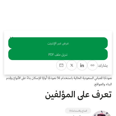
بوابة البيانات
انضم إلى فريقنا
استعرض الصور لأبرز فعالياتنا الأخيرة ومبادراتنا وشراكاتنا.
يرجى التواصل معنا للاستفسارات العامة، وفرص التعاون، والطلبات الإعلامية.
نوفر بيانات موثوقة ودقيقة في مجالي الطاقة والاقتصاد، ونتيحها للجميع.
عن كابسارك
عرض عبر الإنترنت
خلاصة
تنزيل ملف PDF
تصف هذه الورقة نهجًا قائمًا على التحسين لتقييم المقاييس التي توفر فوائد تكلفة خفض
يشارك:
ذروة الطلب على الكهرباء للمباني السكنية السعودية. يمكن تصنيف هذه المقاييس على أنها
مقاييس كفاءة الطاقة (EE) والطاقة المتجددة (RE). على وجه التحديد، تُمثل هذه الورقة
نموذجًا للمباني السعودية الحالية باستخدام 56 نموذجًا أوليًا للإسكان بناءً على الأنواع وقِدم
البناء والمواقع.
تعرف على المؤلفين
المناخ والاستدامة(1)