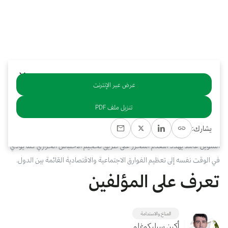
بوابة البيانات
انضم إلى فريقنا
استعرض الصور لأبرز فعالياتنا الأخيرة ومبادراتنا وشراكاتنا.
يرجى التواصل معنا للاستفسارات العامة، وفرص التعاون، والطلبات الإعلامية.
نوفر بيانات موثوقة ودقيقة في مجالي الطاقة والاقتصاد، ونتيحها للجميع.
عن كابسارك
عرض عبر الإنترنت
خلاصة
تنزيل ملف PDF
بقي متفاوتًا، في ظل سعي حثيث من جانب الأسواق الناشئة والاقتصادات النامية
يشارك:
لاستقطاب رأس المال اللازم لتحقيق الأهداف المناخية الطموحة. ويُعدّ نقص
التمويل عاملًا يهدد التقدم المُحرَز على طريق تحجيم الاحتباس الحراري كما يؤدي
في الوقت نفسه إلى تعظيم الفوارق الاجتماعية والاقتصادية القائمة بين الدول.
تعرف على المؤلفين
المناخ والاستدامة
أكين سيليكوغلو