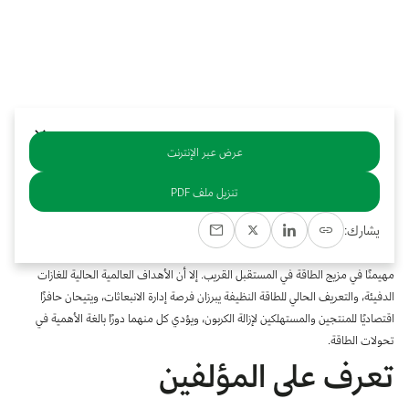
بوابة البيانات
انضم إلى فريقنا
استعرض الصور لأبرز فعالياتنا الأخيرة ومبادراتنا وشراكاتنا.
يرجى التواصل معنا للاستفسارات العامة، وفرص التعاون، والطلبات الإعلامية.
نوفر بيانات موثوقة ودقيقة في مجالي الطاقة والاقتصاد، ونتيحها للجميع.
عن كابسارك
عرض عبر الإنترنت
خلاصة
تنزيل ملف PDF
قدمت صناعة النفط والغاز خدمات جليلة للعالم على مدى عقود متمثلة في إمدادات
يشارك:
الطاقة الموثوقة، ميسورة التكلفة، والمأمونة. ويُتوقع أيضًا بالتزامن مع تسارع التوقعات
السكانية العالمية، أن يرتفع الطلب على كل أشكال الطاقة، وأن تلعب الهيدروكربونات دورًا
مهيمنًا في مزيج الطاقة في المستقبل القريب. إلا أن الأهداف العالمية الحالية للغازات
الدفيئة، والتعريف الحالي للطاقة النظيفة يبرزان فرصة إدارة الانبعاثات، ويتيحان حافزًا
اقتصاديًا للمنتجين والمستهلكين لإزالة الكربون، ويؤدي كل منهما دورًا بالغة الأهمية في
تحولات الطاقة.
تعرف على المؤلفين