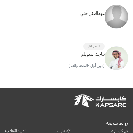
عبدالغني حني
النفط والغاز
ماجد السويلم
زميل أول -النفط والغاز
روابط سريعة
عن كابسارك
الإصدارات
المواد الاعلامية