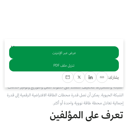
بوابة البيانات
انضم إلى فريقنا
استعرض الصور لأبرز فعالياتنا الأخيرة ومبادراتنا وشراكاتنا.
يرجى التواصل معنا للاستفسارات العامة، وفرص التعاون، والطلبات الإعلامية.
نوفر بيانات موثوقة ودقيقة في مجالي الطاقة والاقتصاد، ونتيحها للجميع.
عن كابسارك
عرض عبر الإنترنت
خلاصة
تنزيل ملف PDF
يشارك:
‬إجمالية‭ ‬تعادل‭ ‬محطة‭ ‬طاقة‭ ‬نووية‭ ‬واحدة‭ ‬أو‭ ‬أكثر.‬
تعرف على المؤلفين