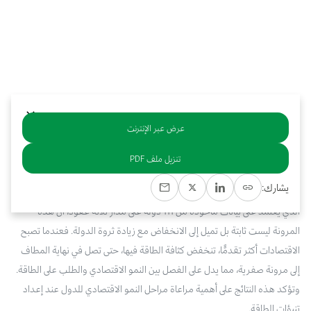
بوابة البيانات
انضم إلى فريقنا
استعرض الصور لأبرز فعالياتنا الأخيرة ومبادراتنا وشراكاتنا.
يرجى التواصل معنا للاستفسارات العامة، وفرص التعاون، والطلبات الإعلامية.
نوفر بيانات موثوقة ودقيقة في مجالي الطاقة والاقتصاد، ونتيحها للجميع.
عن كابسارك
عرض عبر الإنترنت
خلاصة
تنزيل ملف PDF
تقوم هذه الدراسة بمراجعة الأدلة التجريبية المتعلقة بمرونة دخل الطلب على
يشارك:
الطاقة من خلال تحليل كيفية تباينها مع مستوى النمو الاقتصادي. ويبين تحليلنا،
الذي يعتمد على بيانات مأخوذة من 111 دولة على مدار ثلاثة عقود، أن هذه
المرونة ليست ثابتة بل تميل إلى الانخفاض مع زيادة ثروة الدولة. فعندما تصبح
الاقتصادات أكثر تقدمًًا، تنخفض كثافة الطاقة فيها، حتى تصل في نهاية المطاف
إلى مرونة صفرية، مما يدل على الفصل بين النمو الاقتصادي والطلب على الطاقة.
وتؤكد هذه النتائج على أهمية مراعاة مراحل النمو الاقتصادي للدول عند إعداد
تنبؤات الطاقة.