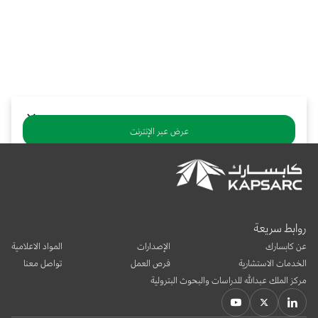
بوابة البيانات
انضم إلى فريقنا
استعرض الصور لأبرز فعالياتنا الأخيرة ومبادراتنا وشراكاتنا.
يرجى التواصل معنا للاستفسارات العامة، وفرص التعاون، والطلبات الإعلامية.
نوفر بيانات موثوقة ودقيقة في مجالي الطاقة والاقتصاد، ونتيحها للجميع.
عن كابسارك
عرض عبر الإنترنت
تنزيل ملف PDF
يشارك:
روابط سريعة
عن كابسارك
الإصدارات
المواد الاعلامية
الخدمات الاستشارية
فرص العمل
تواصل معنا
مركز الملك عبدالله للدراسات والبحوث البترولية