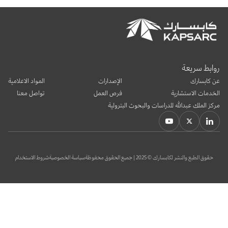
بوابة البيانات
انضم إلى فريقنا
استعرض الصور لأبرز فعالياتنا الأخيرة ومبادراتنا وشراكاتنا.
يرجى التواصل معنا للاستفسارات العامة، وفرص التعاون، والطلبات الإعلامية.
نوفر بيانات موثوقة ودقيقة في مجالي الطاقة والاقتصاد، ونتيحها للجميع.
عن كابسارك
روابط سريعة
عن كابسارك
الإصدارات
المواد الاعلامية
الخدمات الاستشارية
فرص العمل
تواصل معنا
مركز الملك عبدالله للدراسات والبحوث البترولية
حقوق الطبع والنشر لكابسارك © 2025 | جميع الحقوق محفوظة
سياسة الخصوصية
شروط الاستخدام