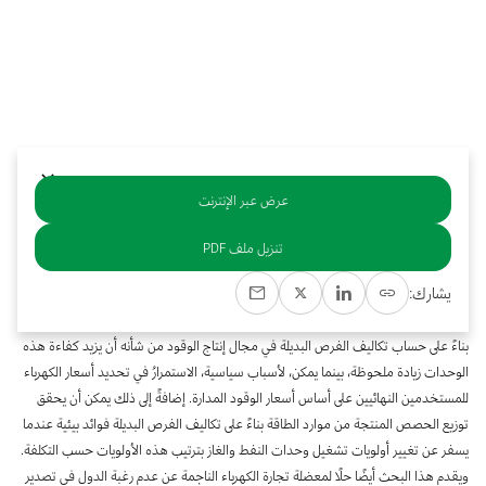
بوابة البيانات
انضم إلى فريقنا
استعرض الصور لأبرز فعالياتنا الأخيرة ومبادراتنا وشراكاتنا.
يرجى التواصل معنا للاستفسارات العامة، وفرص التعاون، والطلبات الإعلامية.
نوفر بيانات موثوقة ودقيقة في مجالي الطاقة والاقتصاد، ونتيحها للجميع.
عن كابسارك
عرض عبر الإنترنت
خلاصة
تنزيل ملف PDF
لأسباب مهمة تتعلق بالسياسة العامة المحلية، تُخصص العديد من الدول المنتجة للنفط
يشارك:
والغاز الطبيعي وقودًا لقطاع الكهرباء بأسعار مدارة يجري التحكم فيها، تقل عن تكاليف
الفرص البديلة في مجال إنتاج الوقود. ويوضح هذا المقال أن توزيع إنتاج وحدات الطاقة
بناءً على حساب تكاليف الفرص البديلة في مجال إنتاج الوقود من شأنه أن يزيد كفاءة هذه
الوحدات زيادة ملحوظة، بينما يمكن، لأسباب سياسية، الاستمرارُ في تحديد أسعار الكهرباء
للمستخدمين النهائيين على أساس أسعار الوقود المدارة. إضافةً إلى ذلك يمكن أن يحقق
توزيع الحصص المنتجة من موارد الطاقة بناءً على تكاليف الفرص البديلة فوائد بيئية عندما
يسفر عن تغيير أولويات تشغيل وحدات النفط والغاز بترتيب هذه الأولويات حسب التكلفة.
ويقدم هذا البحث أيضًا حلًا لمعضلة تجارة الكهرباء الناجمة عن عدم رغبة الدول في تصدير