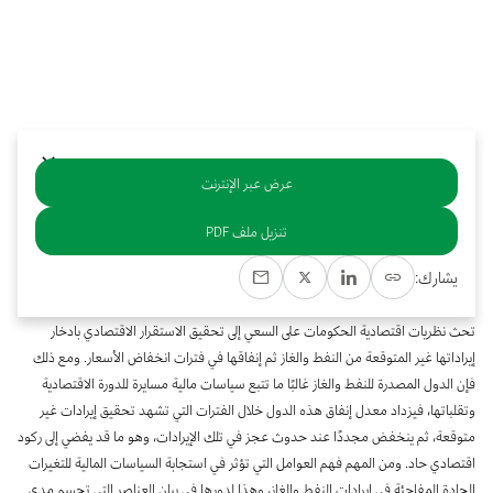
بوابة البيانات
انضم إلى فريقنا
استعرض الصور لأبرز فعالياتنا الأخيرة ومبادراتنا وشراكاتنا.
يرجى التواصل معنا للاستفسارات العامة، وفرص التعاون، والطلبات الإعلامية.
نوفر بيانات موثوقة ودقيقة في مجالي الطاقة والاقتصاد، ونتيحها للجميع.
عن كابسارك
عرض عبر الإنترنت
خلاصة
تنزيل ملف PDF
تُشكِّل الإيرادات الناتجة عن صادرات النفط والغاز مصدرًا مهمًا من مصادر تمويل الميزانيات
يشارك:
الحكومية في بعض الدول الناشئة اقتصاديًا، لكن هذه الإيرادات يتفاوت حجمها تفاوتًا كبيرًا
تبعًا للتقلبات التي تشهدها الأوضاع الاقتصادية العالمية وأسعار الطاقة من حين إلى آخر. لذا
تحث نظريات اقتصادية الحكومات على السعي إلى تحقيق الاستقرار الاقتصادي بادخار
إيراداتها غير المتوقعة من النفط والغاز ثم إنفاقها في فترات انخفاض الأسعار. ومع ذلك
فإن الدول المصدرة للنفط والغاز غالبًا ما تتبع سياسات مالية مسايرة للدورة الاقتصادية
وتقلباتها، فيزداد معدل إنفاق هذه الدول خلال الفترات التي تشهد تحقيق إيرادات غير
متوقعة، ثم ينخفض مجددًا عند حدوث عجز في تلك الإيرادات، وهو ما قد يفضي إلى ركود
اقتصادي حاد. ومن المهم فهم العوامل التي تؤثر في استجابة السياسات المالية للتغيرات
الحادة المفاجئة في إيرادات النفط والغاز، وهذا لدورها في بيان العناصر التي تحسم مدى