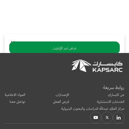
بوابة البيانات
انضم إلى فريقنا
استعرض الصور لأبرز فعالياتنا الأخيرة ومبادراتنا وشراكاتنا.
يرجى التواصل معنا للاستفسارات العامة، وفرص التعاون، والطلبات الإعلامية.
نوفر بيانات موثوقة ودقيقة في مجالي الطاقة والاقتصاد، ونتيحها للجميع.
عن كابسارك
عرض عبر الإنترنت
تنزيل ملف PDF
يشارك:
روابط سريعة
عن كابسارك
الإصدارات
المواد الاعلامية
الخدمات الاستشارية
فرص العمل
تواصل معنا
مركز الملك عبدالله للدراسات والبحوث البترولية