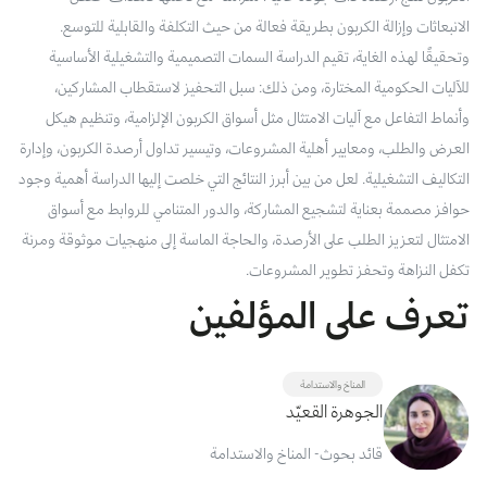
‬الانبعاثات‭ ‬وإزالة‭ ‬الكربون‭ ‬بطريقة‭ ‬فعالة‭ ‬من‭ ‬حيث‭ ‬التكلفة‭ ‬والقابلية‭ ‬للتوسع‭.
‬تكفل‭ ‬النزاهة‭ ‬وتحفز‭ ‬تطوير‭ ‬المشروعات‭.‬
تعرف على المؤلفين
المناخ والاستدامة
الجوهرة القعيّد
قائد بحوث- المناخ والاستدامة