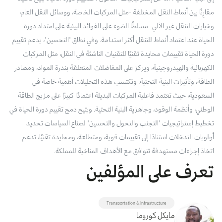
مقارِنًا بين أنماط النقل المختلفة -مثل المركبات الخاصة، ووسائل النقل العام،
وخيارات التنقل غير الآلي- مسلطًا الضوء على الفوائد البيئية على امتداد دورة
الحياة عند اعتماد أنماط للتنقل أكثر استدامة. وفي نطاق "التحسين"، يدعم تقييم
دورة الحياة تقييمات محايدة تقنيًا للتقنيات الناشئة في النقل، مثل المركبات
الكهربائية والهيدروجينية، ويركز على المفاضلات المتعلقة بندرة المواد، ومصادر
الطاقة، وتأثيرات البنية التحتية. وتكتسب هذه التحليلات أهمية خاصة في
السعودية، حيث تعتمد فاعلية المركبات البديلة اعتمادًا كبيرًا على مزيج الطاقة
الوطني، وأنظمة الوقود، وجاهزية البنية التحتية. ويتيح دمج تقييم دورة الحياة في
تخطيط إستراتيجيات "التجنب والتحول والتحسين" لصناع السياسات تحديد
أولويات التدخلات استنادًا إلى تقييمات قوية، ومتطلعة، ومحايدة تقنيًا، تدعم
اتخاذ إجراءات مستهدفة تتوافق مع الأهداف المناخية للمملكة.
تعرف على المؤلفين
Transportation & Infrastructure
مايكل كوروما