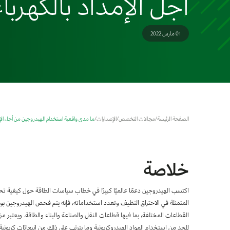
أجل الإمداد بالكهرباء
01 مارس 2022
الصفحة الرئيسة
/
مجالات التخصص
/
الإصدارات
/
ما مدى واقعية استخدام الهيدروجين من أجل الإمد
خلاصة
اكتسب الهيدروجين دعمًا عالميًا كبيرًا في خطاب سياسات الطاقة حول كيفية تح
المتمثلة في الاحتراق النظيف وتعدد استخداماته، فإنه يتم فحص الهيدروجين بو
القطاعات المختلفة، بما فيها قطاعات النقل والصناعة والبناء والطاقة. ويعتبر مزج
للحد من استخدام المواد الهيدروكربونية وما يترتب على ذلك من انبعاثات كربوني