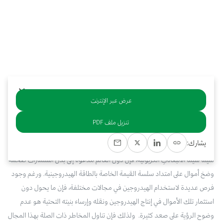
بوابة البيانات
انضم إلى فريقنا
استعرض الصور لأبرز فعالياتنا الأخيرة ومبادراتنا وشراكاتنا.
يرجى التواصل معنا للاستفسارات العامة، وفرص التعاون، والطلبات الإعلامية.
نوفر بيانات موثوقة ودقيقة في مجالي الطاقة والاقتصاد، ونتيحها للجميع.
عن كابسارك
عرض عبر الإنترنت
خلاصة
تنزيل ملف PDF
من أجل النهوض بصناعة الهيدروجين ذي الانبعاثات الكربونية المنخفضة، على نحوٍ
يشارك:
يخلص العالم من انبعاثات غازات الاحتباس الحراري تخليصًا تامًا أو شبه تام، ولا
سيما سيما الانبعاثاتِ الكربونية، فإن دول العالم مدعوة إلى بذل استثمارات ضخمة
وضخ أموال على امتداد سلسة القيمة الخاصة بالطاقة الهيدروجينية. ورغم وجود
فرص عديدة لاستخدام الهيدروجين في مجالات مختلفة، فإن ما يحول دون
استثمار تلك الأموال في إنتاج الهيدروجين ونقله وإرساء بنيته التحتية هو عدم
وضوح الرؤية على صعد كثيرة. ولذلك فإن تناول المخاطر ذات الصلة بهذا المجال