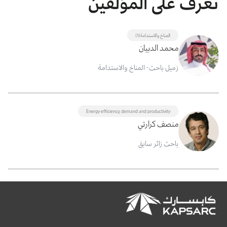
تعرف على المؤلفين
المناخ والاستدامة(1)
محمد الدبيان
زميل باحث- المناخ والاستدامة
Energy efficiency, demand and productivity
منصف كرارتي
باحث زائر سابق