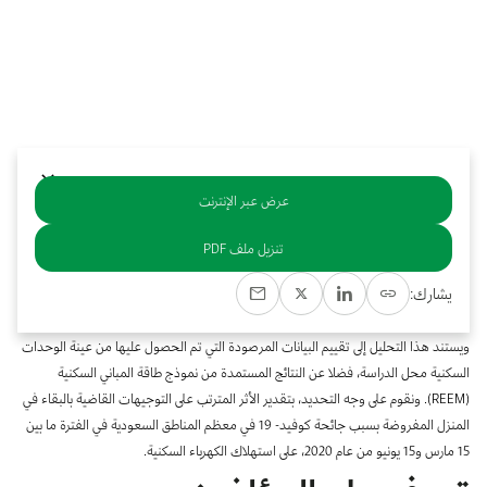
بوابة البيانات
انضم إلى فريقنا
استعرض الصور لأبرز فعالياتنا الأخيرة ومبادراتنا وشراكاتنا.
يرجى التواصل معنا للاستفسارات العامة، وفرص التعاون، والطلبات الإعلامية.
نوفر بيانات موثوقة ودقيقة في مجالي الطاقة والاقتصاد، ونتيحها للجميع.
عن كابسارك
عرض عبر الإنترنت
خلاصة
تنزيل ملف PDF
يقيِّم التحليل الوارد في هذه الدراسة مدى تأثير التوجيهات الرسمية القاضية بالبقاء في
يشارك:
المنزل (أو حالات العمل عن بعد) المتعلقة بالتدابير المبذولة لمكافحة فيروس كورونا
المستجد (كوفيد- 19) على استهلاك الكهرباء في المباني السكنية السعودية القائمة.
ويستند هذا التحليل إلى تقييم البيانات المرصودة التي تم الحصول عليها من عينة الوحدات
السكنية محل الدراسة، فضلا عن النتائج المستمدة من نموذج طاقة المباني السكنية
(REEM). ونقوم على وجه التحديد، بتقدير الأثر المترتب على التوجيهات القاضية بالبقاء في
المنزل المفروضة بسبب جائحة كوفيد- 19 في معظم المناطق السعودية في الفترة ما بين
15 مارس و15 يونيو من عام 2020، على استهلاك الكهرباء السكنية.