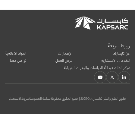
بوابة البيانات
انضم إلى فريقنا
استعرض الصور لأبرز فعالياتنا الأخيرة ومبادراتنا وشراكاتنا.
يرجى التواصل معنا للاستفسارات العامة، وفرص التعاون، والطلبات الإعلامية.
نوفر بيانات موثوقة ودقيقة في مجالي الطاقة والاقتصاد، ونتيحها للجميع.
عن كابسارك
روابط سريعة
عن كابسارك
الإصدارات
المواد الاعلامية
الخدمات الاستشارية
فرص العمل
تواصل معنا
مركز الملك عبدالله للدراسات والبحوث البترولية
حقوق الطبع والنشر لكابسارك © 2025 | جميع الحقوق محفوظة
سياسة الخصوصية
شروط الاستخدام