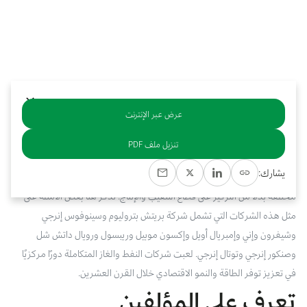
بوابة البيانات
انضم إلى فريقنا
استعرض الصور لأبرز فعالياتنا الأخيرة ومبادراتنا وشراكاتنا.
يرجى التواصل معنا للاستفسارات العامة، وفرص التعاون، والطلبات الإعلامية.
نوفر بيانات موثوقة ودقيقة في مجالي الطاقة والاقتصاد، ونتيحها للجميع.
عن كابسارك
عرض عبر الإنترنت
خلاصة
تنزيل ملف PDF
تعمل شركات النفط والغاز الدولية والمتكاملة رأسيًا والتي تمتد عملياتها عبر
يشارك:
سلاسل القيمة للنفط والغاز. ويمكن لها أن تستفيد من الخبرة في مجالات
مختلفة بدلا من التركيز على قطاع التنقيب والإنتاج. نذكر هنا بعض الأمثلة على
مثل هذه الشركات التي تشمل شركة بريتش بتروليوم وسينوفوس إنرجي
وشيفرون وإني وإمبريال أويل وإكسون موبيل وريبسول ورويال داتش شل
وصنكور إنرجي وتوتال إنرجي. لعبت شركات النفط والغاز المتكاملة دورًا مركزيًا
في تعزيز توفر الطاقة والنمو الاقتصادي خلال القرن العشرين.
تعرف على المؤلفين