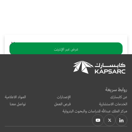
بوابة البيانات
انضم إلى فريقنا
استعرض الصور لأبرز فعالياتنا الأخيرة ومبادراتنا وشراكاتنا.
يرجى التواصل معنا للاستفسارات العامة، وفرص التعاون، والطلبات الإعلامية.
نوفر بيانات موثوقة ودقيقة في مجالي الطاقة والاقتصاد، ونتيحها للجميع.
عن كابسارك
عرض عبر الإنترنت
تنزيل ملف PDF
يشارك:
روابط سريعة
عن كابسارك
الإصدارات
المواد الاعلامية
الخدمات الاستشارية
فرص العمل
تواصل معنا
مركز الملك عبدالله للدراسات والبحوث البترولية