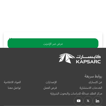
بوابة البيانات
انضم إلى فريقنا
استعرض الصور لأبرز فعالياتنا الأخيرة ومبادراتنا وشراكاتنا.
يرجى التواصل معنا للاستفسارات العامة، وفرص التعاون، والطلبات الإعلامية.
نوفر بيانات موثوقة ودقيقة في مجالي الطاقة والاقتصاد، ونتيحها للجميع.
عن كابسارك
عرض عبر الإنترنت
تنزيل ملف PDF
يشارك:
روابط سريعة
عن كابسارك
الإصدارات
المواد الاعلامية
الخدمات الاستشارية
فرص العمل
تواصل معنا
مركز الملك عبدالله للدراسات والبحوث البترولية