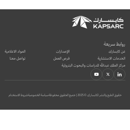
بوابة البيانات
انضم إلى فريقنا
استعرض الصور لأبرز فعالياتنا الأخيرة ومبادراتنا وشراكاتنا.
يرجى التواصل معنا للاستفسارات العامة، وفرص التعاون، والطلبات الإعلامية.
نوفر بيانات موثوقة ودقيقة في مجالي الطاقة والاقتصاد، ونتيحها للجميع.
عن كابسارك
روابط سريعة
عن كابسارك
الإصدارات
المواد الاعلامية
الخدمات الاستشارية
فرص العمل
تواصل معنا
مركز الملك عبدالله للدراسات والبحوث البترولية
حقوق الطبع والنشر لكابسارك © 2025 | جميع الحقوق محفوظة
سياسة الخصوصية
شروط الاستخدام