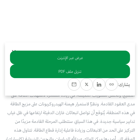
بوابة البيانات
انضم إلى فريقنا
استعرض الصور لأبرز فعالياتنا الأخيرة ومبادراتنا وشراكاتنا.
يرجى التواصل معنا للاستفسارات العامة، وفرص التعاون، والطلبات الإعلامية.
نوفر بيانات موثوقة ودقيقة في مجالي الطاقة والاقتصاد، ونتيحها للجميع.
عن كابسارك
عرض عبر الإنترنت
خلاصة
تنزيل ملف PDF
تُعد منطقة الشرق الأوسط وشمال إفريقيا مركزًا ناشئًا للطلب على الطاقة، إذ
يشارك:
يُتوقع أن تسهم عوامل مثل النمو الاقتصادي، والزيادة السكانية، وارتفاع معدلات
التصنيع، وتحسن مستويات المعيشة، في زيادة مستمرة لاستهلاك الطاقة على
مدى العقود القادمة. ونظرًا لاستمرار هيمنة الهيدروكربونات على مزيج الطاقة
في هذه المنطقة، يُتوقع أن تواصل انبعاثات غازات الدفيئة ارتفاعها في ظل غياب
تدابير سياسية جديدة. في هذا السياق، ستتطلب المرحلة القادمة مزيدًا من
التركيز على الحد من الانبعاثات وزيادة فاعلية إدارة قطاع الطاقة. تتناول هذه
الورقة، التي أصدرها مركز الملك عبدالله للدراسات والبحوث البترولية (كابسارك)،